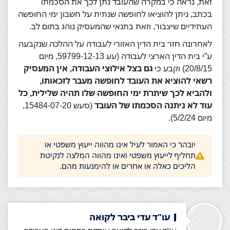
זאת, נראה כי במקרה שהעובד נתן לכך את הסכמתו
בכתב, ניתן להוציאו לחופשה שנתית על חשבון ימי החופשה
העתידיים שיצבור, וזאת בתנאי שהמעסיק נוהג בתום לב.
לאחרונה חזר בית הדין האזורי לעבודה על ההלכה שנקבעה
ע”י בית הדין הארצי לעבודה (עע 59799-12-13‏, מיום
20/8/15)
וקבע כי
גם בצל אילוצי העבודה, אין המעסיק
רשאי להוציא את העובד לחופשה מעבר לזכאותו,
ולהביא לכך שיתרת ימי החופשה שלו תהיה שלילית, כל
עוד לא ניתנה הסכמתו של העובד
(סעש 15484-07-20,
מיום 5/2/24).
יובהר כי האמור לעיל אינו מהווה ייעוץ משפטי או
תחליף לייעוץ משפטי ואינו מהווה המלצה לנקיטת
הליכים כאלה או אחרים או להימנעות מהם.
עו"ד עדי ביבר לקואה