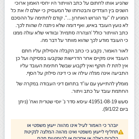
שהניע אותו לחתום על כתב הוויתור היו יחסי האמון ארוכי
השנים בין הצדדים והבטחתו של המעסיק כי ישלם לו את כל
המגיע לו "עד הגרוש האחרון…". קודם לחתימה על ההסכם
לא נועץ העובד באיש, ואף דומה שלא ניתנה לו שהות לכך.
כתב הוויתור כולל 'הצהרה סתמית' ובוודאי שלא עולה ממנו
כי העובד מודע לכך שהוא מוותר על דבר מה.
לאור האמור, נקבע כי כתב הקבלה והסילוק עליו חתם
העובד אינו מקיים אחר הדרישות שנקבעו בפסיקה ועל כן
אין לתת לו תוקף ואין לקבוע שבשל חתימת העובד עליו
התביעה אינה מגלה עילה או כי דינה סילוק על הסף.
מומלץ להתייעץ עם עו"ד בתחום דיני העבודה במקרה של
החתמת עובד על כתב ויתור.
סעש 41951-08-19 עיסא סדר נ' יוסי שטרית ואח' (ניתן
ביום 9/1/22).
יובהר כי האמור לעיל אינו מהווה ייעוץ משפטי או
תחליף לייעוץ משפטי ואינו מהווה המלצה לנקיטת
הליכים כאלה או אחרים או להימנעות מהם.