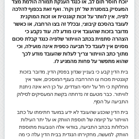
יוכח חוסר תום לב, או כנגד הענקת תמורה הולמת מצד
המעסיק במסגרת של 'תן וקח'. ואף זאת בכפוף להלכה
לפיה, אין לוותר על זכות קוגנטית או זכות המוקנית
לעובד בהסכם קיבוצי, ובכלל זה בצו הרחבה, או כאשר
מדובר בזכות שהעובד אינו מודע לה. עוד נקבע כי
הצהרה סתמית בכתב הוויתור שלפיה כנגד קבלת סכום
מסוים אין לעובד כל תביעה כספית אינה מועילה, וכי
מתוך כתב הוויתור צריך לעלות שהעובד מודע לכך
שהוא מתפשר על פחות מהמגיע לו.
בית הדין קבע כי בעניין שנדון בפסק הדין, מדובר בזכות
קוגנטית מכוח צו ההרחבה בענף המוסכים, אשר אין
מחלוקת כי חל על יחסי הצדדים, על כן היא אינה ניתנת
לוויתור. כבר מטעם זה נדחתה בקשת המעסיקים לסילוק
התביעה על הסף.
בית הדין שוכנע שהעובד לא ידע במועד חתימתו על כתב
הוויתור על קיומה של תוספת הוותק או על יתר העילות
הכלולות בכתב התביעה, בוודאי אלה הנובעות מתוספת
הוותק. למעשה, מחקירתו הנגדית בבית הדין עלה כי מה