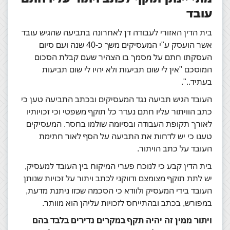
עובד
בית הדין האזורי לעבודה דן לאחרונה בתביעה שהגיש עובד
אשר הועסק ע"י המעסיקים משך כ-40 שנה ועם סיום
העסקתו חתם על מסמך בו הצהיר שעם קבלת הסכום
המוסכם "אין לי שום תביעות ולא יהיו לי שום תביעות
בעתיד..".
העובד הגיש תביעה נגד המעסיקים ובכתב התביעה טען כי
כתב הוויתור עליו חתם נעדר כל תוקף משפטי וכי זכויותיו
לאורך תקופת העבודה ובסיומה שולמו בחסר. המעסיקים
טענו כי יש לדחות את התביעה על הסף לאור חתימת
העובד על כתב הויתור.
בית הדין קבע כי לנוכח פערי המיקוח בין העובד למעסיק,
יש לתת תוקף מצומצם ודווקני לכתב ויתור על זכויות שנותן
העובד בידי המעסיק ולוודא כי הסכמה שכזו ניתנת מדעת,
במפורש, בכתב ובהתייחס לזכויות עליהן הוא מוותר.
ויתור ממין זה יהיה תקף במקרים נדירים בלבד בהם