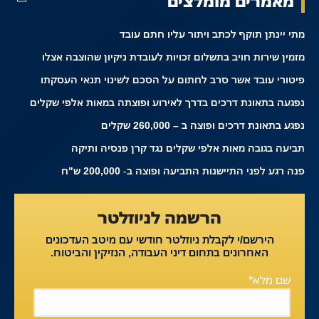
מאמרים מומלצים
מתי יינתן תוקף לכתב ויתור עליו חתם עובד
מזמין שירות חויב בתשלום זכויות לעובדת ניקיון שהוצבה אצלו
פיטורי עובד אשר סרב לחתום על הסכם לשינוי תנאי העסקתו
נפגעה בתאונת דרכים בדרך לאירוע ופוצתה במאות אלפי שקלים
נפגע בתאונת דרכים ופוצה ב – 260,000 שקלים
תביעה בגובה מאות אלפי שקלים נגד קרן פנסיה ותיקה
פנה רגע לפני התיישנות התביעה ופוצה ב- 200,000 ש"ח
הרשמה לניוזלטר
הירשם/י לקבלת ניוזלטר חודשי עם מיטב העדכונים
האחרונים בתחום דיני העבודה, הנזיקין והביטוח.
שם מלא*