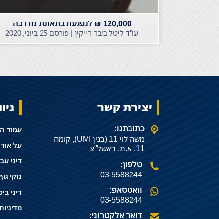
120,000 ₪ לנפגעת בתאונת מדרכה
עו"ד ליטל ביבר חייקין | פורסם
25 ביוני, 2020
יצירת קשר
ניו
כתובתנו:
עמוד ה
משה לוי 11 (בנין UMI), קומה
על אודו
11, א.ת. ראשל"צ
דיני עב
טלפון:
03-5588244
נזקי גוף
וואטסאפ:
דיני ביט
03-5588244
מדיניות
דואר אלקטרוני: