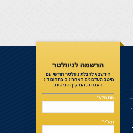
הרשמה לניוזלטר
הירשם/י לקבלת ניוזלטר חודשי עם
מיטב העדכונים האחרונים בתחום דיני
העבודה, הנזיקין והביטוח.
בדת ניקיון שהוצבה אצלו
שם מלא*
 עובד אשר סרב לחתום על הסכם לשינוי תנאי העסקתו
וע ופוצתה במאות אלפי שקלים
דוא"ל*
רן פנסיה ותיקה