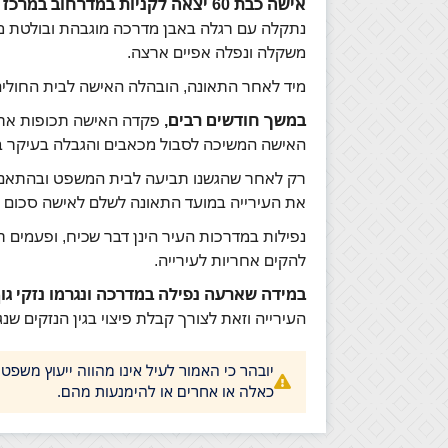
אישה כבת 60 יצאה לקניות במדרחוב במרכז העיר בו התגוררה
נתקלה עם רגלה באבן מדרכה מוגבהת ובולטת מפ
משקלה ונפלה אפיים ארצה.
מיד לאחר התאונה, הובהלה האישה לבית החולים 
במשך חודשים רבים,
פקדה האישה תכופות את ק
האישה המשיכה לסבול מכאבים והגבלה בעיקר ב
רק לאחר שהגשנו תביעה לבית המשפט ובהתאם
את העירייה במועד התאונה לשלם לאישה סכום פ
נפילות במדרכות העיר הינן דבר שכיח, ופעמים 
להקים אחריות לעירייה.
במידה שארעה נפילה במדרכה ונגרמו נזקי גו
העירייה וזאת לצורך קבלת פיצוי בגין הנזקים שנ
יובהר כי האמור לעיל אינו מהווה ייעוץ משפט
כאלה או אחרים או להימנעות מהם.