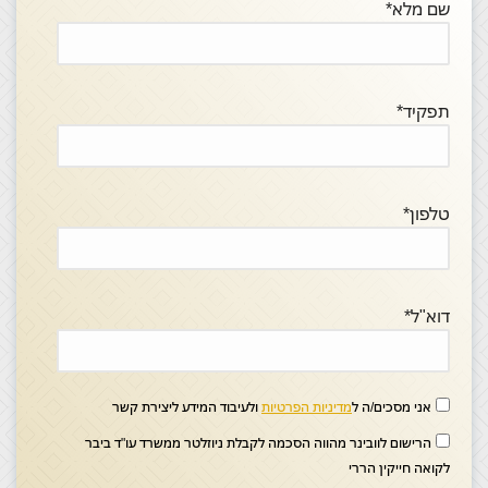
שם מלא*
תפקיד*
טלפון*
דוא"ל*
אני מסכים/ה ל
מדיניות הפרטיות
ולעיבוד המידע ליצירת קשר
הרישום לוובינר מהווה הסכמה לקבלת ניוזלטר ממשרד עו"ד ביבר
לקואה חייקין הררי