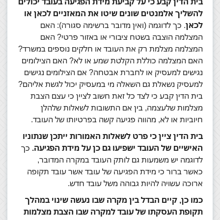
בית הדין קבע כי על קביעת מידת הפגיעה בעובד יכולים
להשליך אלמנטים שונים שיטו את המאזניים לכאן או
לכאן
. כך לדוגמה (ואין מדובר ברשימה סגורה): האם
המצלמה הוצבה בשטח ציבורי או באזור פרטי? האם
המצלמה מצלמת רק את העובד או חלקים נוספים במשרד?
האם המצלמה כוללת הקלטת שמע או לא? האם הצילומים
נגישים למעסיק או לחברת אבטחה? אם הצילומים נגישים
למעסיק נשאלת גם השאלה מי במעסיק יכול לגשת אליהם?
בית הדין קבע כי לצד כל זאת חשוב לציין כי עצם הצבת
מצלמות שלעצמה, בין אם התשובות לשאלות שלהלן
חיוביות או לא, מהווה פגיעה קשה בפרטיותו של העובד.
בית הדין ציין כי פרט לשאלות האמורות ייתכן שנתוניו
האישיים של העובד ישפיעו גם כן על מידת הפגיעה.
כך
לדוגמה יש משמעות גם לותק העובד במקרה המדובר,
כאשר ברור כי מידת הפגיעה של עובד אשר עובד תקופה
ארוכה עשויה להיות גבוהה משל עובד חדש.
כמו כן, קיים הבדל בין מקרה שבו נעשה שינוי במהלך
תקופת העסקתו של עובד למקרה שבו הצבת מצלמות