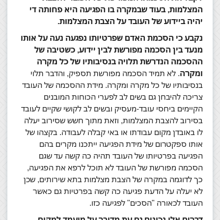
המצלמות, בעוד שבמקרה בו הפגיעה היא פחותה די
יהיה ביידוע של העובד על הצבת המצלמות.
נקבע כי הסכמת האדם שפרטיותו נפגעה נעה על אותו
מנעד בין הסכמה מפורשת לבין יידוע, כשטיבה של
ההסכמה הנדרשת תלויה בנסיבותיו של כל מקרה
ומקרה
. לא תמיד הסכמה מפורשת תספיק, והדבר תלוי
בנסיבותיו של כל מקרה ומקרה. מידת ההסכמה של העובד
צריכה להיבחן גם בשים לב לפערי הכוחות המובנים
הקיימים ביחסי עובד-מעסיק ובשים לב לקושי שקיים לעובד
בסירוב להצבת המצלמות, וזאת מתוך חשש שסירוב יעלה
לו באובדן מקום עבודתו או באי קבלה לעבודה. בקצהו של
אותו ספקטרום של מידת הפגיעה ייתכנו מקרים בהם
הפגיעה בפרטיותו של העובד תהיה כה קשה עד שגם
הסכמה מפורשת של העובד לא תוכל לרפא את הפגיעה,
כך לדוגמה במקרה של הצבת מצלמות בתא שירותים, שכן
לא יעלה על הדעת פגיעה כה קשה בפרטיות גם כאשר
העובד לכאורה "הסכים" לפגיעה כזו.
דברים אלו נכונים גם עת מדובר על מועמד למקום