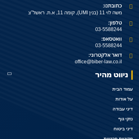
כתובתנו:
משה לוי 11 (בנין UMI), קומה 11, א.ת. ראשל"צ
טלפון:
03-5588244
וואטסאפ:
03-5588244
דואר אלקטרוני:
office@biber-law.co.il
ניווט מהיר
עמוד הבית
על אודות
דיני עבודה
נזקי גוף
דיני ביטוח
מדיניות פרטיות