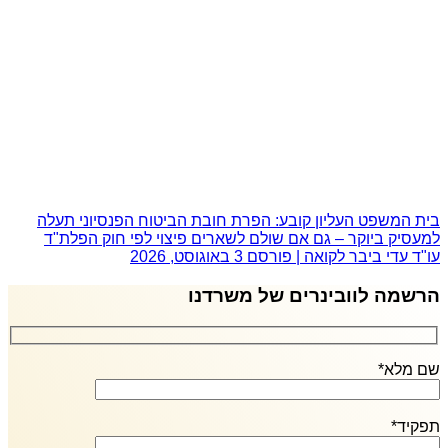
בית המשפט העליון קובע: הפרת חובת הביטוח הפנסיוני תעלה
למעסיק ביוקר – גם אם שולם לשארים פיצוי לפי חוק הפלת"ד
עו"ד עדי ביבר לקואה | פורסם
3 באוגוסט, 2026
הרשמה לוובינרים של משרדנו
שם מלא*
תפקיד*