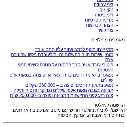
דיני עבודה
נזקי גוף
דיני ביטוח
מדיניות פרטיות
הצהרת נגישות
צור קשר
מאמרים מומלצים
מתי יינתן תוקף לכתב ויתור עליו חתם עובד
מזמין שירות חויב בתשלום זכויות לעובדת ניקיון שהוצבה
אצלו
פיטורי עובד אשר סרב לחתום על הסכם לשינוי תנאי
העסקתו
נפגעה בתאונת דרכים בדרך לאירוע ופוצתה במאות אלפי
שקלים
נפגע בתאונת דרכים ופוצה ב – 260,000 שקלים
תביעה בגובה מאות אלפי שקלים נגד קרן פנסיה ותיקה
פנה רגע לפני התיישנות התביעה ופוצה ב- 200,000 ש"ח
הרשמה לניוזלטר
הירשם/י לקבלת ניוזלטר חודשי עם מיטב העדכונים האחרונים
בתחום דיני העבודה, הנזיקין והביטוח.