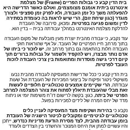
בית הדין קבע כי גבולות הפריים (
Frame
) של מצלמת
אינטרנט ביתית אומנם מצומצמים, ואולם כאשר הדרישה היא
להפעלתה משך כל זמן העבודה, ולא לפרק זמן ספציפי ולצורך
מוגדר (כגון שיחת זום), הרי שיש לראות בה כעומדת בסתירה
לדין ומשום פגיעה בפרטיות.
ומכאן, סירובה של העובדת
להדלקת מצלמת האינטרנט במהלך עבודתה בבית – בדין הוא.
עוד נקבע, כי עבודה מהבית יוצרת מעין מובלעת של מקום העבודה
בתוך מרחב חייו הפרטיים של העובד. על אף שהוראות חוקי
העבודה חלות בהתאמה גם בתוך מרחב זה,
יש לזכור כי ביתו של
אדם נותר מבצרו, ויש להקפיד ולשמור על גבולות ברורים תוך
קיום דרכי גישה מוסדרות ומתואמות בין צרכי העבודה לזכות
העובד לפרטיות.
בית הדין קבע כי ככל שדרישות המעסיקה לעבודה מהבית נבעו
משיקולי ניטור ופיקוח על ביצועי המכירות של העובדת ועל שעות
עבודתה,
הרי שקיימים אמצעים טכנולוגיים חלופיים לעשות
זאת מבלי שהעובדת תיאלץ לפתוח את צוהר המצלמה למרחב
הפרטי של ביתה
, כגון: בקשה לרישום דו"ח משימות יומי או ניתוח
מדד של יחס המרה של לידים למכירות בפועל.
נקבע כי
בהירות ושקיפות מצד המעסיקה לעניין כלים
טכנולוגיים לגיטימיים ומקובלים לניטור הישגיה של העובדת
בזמן עבודתה מהבית, לצד מסירת הודעת מדיניות כנדרש,
ייתכן
והיו עשויים למתן את היחס המנוכר והחשדני בין הצדדים ולעודד