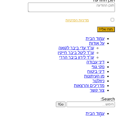
תוכן ההודעה*
אני מסכים/ה ל
מדיניות הפרטיות
ולעיבוד המידע ליצירת קשר
עמוד הבית
על אודות
עו"ד עדי ביבר לקואה
עו"ד ליטל ביבר חייקין
עו"ד לירון ביבר הררי
דיני עבודה
נזקי גוף
דיני ביטוח
מן העיתונות
ניוזלטר
מדריכים והרצאות
צור קשר
Search:
עמוד הבית