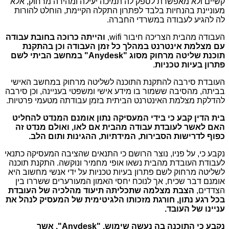
קשיים ולא מאפשרת לספק לה תמיכה יעילה ומהירה מרחוק, אלא
מעוניינת בהנחיות בלבד לפתרון התקלה הקיימת, הוחלט להורות
לה להגיע לעבודה במשרדי החברה.
העבודה מהבית הצריכה חיבור wifi,
והייתה כרוכה בחובת עבודה
עם מצלמת אינטרנט במהלך כל זמן העבודה וכן בהתקנת
תוכנת שליטה מרחוק מסוג "
Anydesk
" במחשב הביתי לשם
פתרון בעיות טכניות
.
העובדת סירבה להתקנת התוכנה לשליטה מרחוק במחשב האישי
בביתה, מהסיבה ששמור בו מידע אישי ומשפטי בעניינה, וכן סירבה
להדלקת מצלמת האינטרנט הביתית בזמן עבודתה מטעמי פרטיות.
בית הדין קבע כי בידי המעסיקה נתון אומנם המנדט להחליט
האם לאשר לעובדת עבודה מהבית אם לאו, ואולם מנדט זה
כפוף לדרישות הסבירות, המידתיות, ההגינות ותום הלב.
נקבע כי, על פניו, נוצר הרושם כי התנאים שהציבה המעסיקה כתנאי
לעבודת העובדת מהבית נשאו אופי מחמיר ונוקשה. התקנת תוכנה
לשליטה מרחוק לשם פתרון בעיות טכניות על ידי אנשי מחשוב היא
אומנם דבר שכיח, אך לנוכח יחסי האמון המעורערים ששררו בין
הצדדים,
הצבת מצלמה שתכליתה תיעוד מהלכיה של העובדת
בכל רגע נתון, חורגת מזכותו הלגיטימית של המעסיק לנהל את
עניינו של העובד.
נקבע כי התוכנה בה נעשה שימוש, "
Anydesk
", אשר