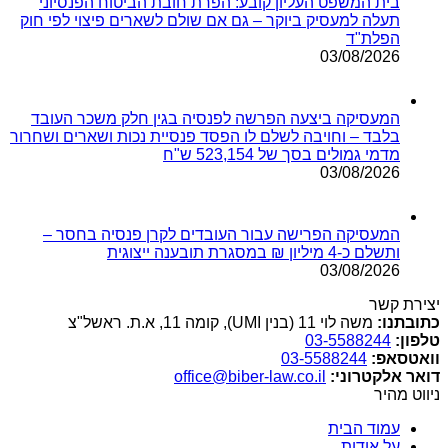
בית המשפט העליון קובע: הפרת חובת הביטוח הפנסיוני
תעלה למעסיק ביוקר – גם אם שולם לשארים פיצוי לפי חוק
הפלת"ד
03/08/2026
המעסיקה ביצעה הפרשה לפנסיה בגין חלק משכר העובד
בלבד – וחויבה לשלם לו הפסד פנסיית נכות ושארים ושחרור
מדמי גמולים בסך של 523,154 ש"ח
03/08/2026
המעסיקה הפרישה עבור העובדים לקרן פנסיה בחסר –
ותשלם כ-4 מיליון ₪ במסגרת תובענה ייצוגית
03/08/2026
יצירת קשר
כתובתנו:
משה לוי 11 (בנין UMI), קומה 11, א.ת. ראשל"צ
טלפון:
03-5588244
וואטסאפ:
03-5588244
דואר אלקטרוני:
office@biber-law.co.il
ניווט מהיר
עמוד הבית
על אודות