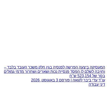
המעסיקה ביצעה הפרשה לפנסיה בגין חלק משכר העובד בלבד –
וחויבה לשלם לו הפסד פנסיית נכות ושארים ושחרור מדמי גמולים
בסך של 523,154 ש"ח
עו"ד עדי ביבר לקואה | פורסם
3 באוגוסט, 2026
דיני עבודה