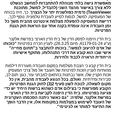
מאפשרת גישה בלתי מנוהלת להתחברות למחשב הנשלט
ללא צורך באישור מהצד השני (להבדיל, למשל, מתוכנת
TeamViewer
) נדמית כפולשנית יתר על הנצרך
. כך, היה בכוחה
של המעסיקה, למשל, לנסות לסייע לעובדת טלפונית. נוסף לכך,
דרישת המעסיקה להפעלת מצלמת אינטרנט מהבית משך כל
זמן העבודה אינה עומדת בקנה אחד עם הוראות חוק הגנת
הפרטיות.
בית הדין היפנה לפסק הדין של בית הדין הארצי בפרשת אלקנר
(ע"ע 41179-01-24, מיום 26.3.25), לעניין הכרה בפרטיות
"כזכותו
של אדם להיעזב לנפשו", בזכותו להתבצר ב"תחום מחייה"
אישי שבו הוא קובע את דרכי התנהלותו, מתוקף אישיותו
הייחודית הראויה לכבוד ולחירות.
בית הדין קבע כי הצבת מצלמות במקום העבודה מעוררת דילמות
מהותיות לעניין הזכות לפרטיות של העובד אל מול צרכי המעסיק
וזכות הקניין שלו, אשר נבחנות בהתאם למבחני עזר, כגון: תום לב,
סבירות ומידתיות.
ואולם, בכל הנוגע לעבודה מהבית, אין כל
מקום לשאלה, לנוכח לשון סעיף 2(3) לחוק הגנת הפרטיות,
הקובע מפורשות כי בצילום אדם כשהוא ברשות היחיד יש כדי
פגיעה בפרטיותו. בית הדין היפנה לקביעת בית הדין הארצי
בפרשת אלקנר, שלפיה: "גם כאשר ניתנה הסכמתו העקרונית
של העובד לשימוש במצלמות במקומות אלו, אין הדבר הופך
את התיעוד למותר או לגיטימי".