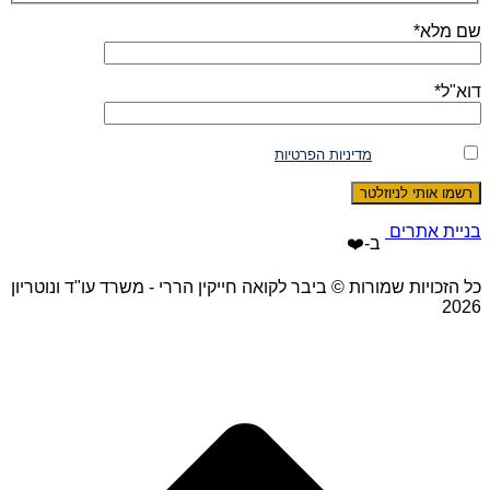
שם מלא*
דוא"ל*
אני מסכים/ה ל
מדיניות הפרטיות
ולעיבוד המידע ליצירת קשר
בניית אתרים
ב-❤️
כל הזכויות שמורות © ביבר לקואה חייקין הררי - משרד עו"ד ונוטריון
2026