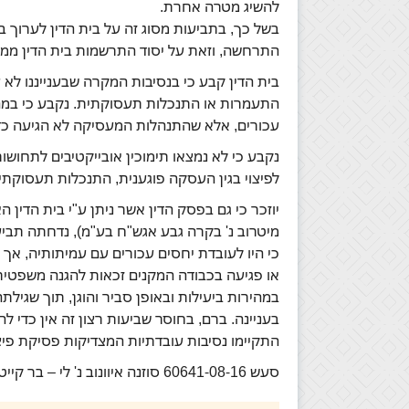
להשיג מטרה אחרת.
בשל כך, בתביעות מסוג זה על בית הדין לערוך
התרחשה, וזאת על יסוד התרשמות בית הדין ממכל
בית הדין קבע כי בנסיבות המקרה שבענייננו לא
התעמרות או התנכלות תעסוקתית. נקבע כי במה
עכורים, אלא שהתנהלות המעסיקה לא הגיעה כדי
נקבע כי לא נמצאו תימוכין אובייקטיבים לתחושו
לפיצוי בגין העסקה פוגענית, התנכלות תעסוקתי
מיטרוב נ' בקרה גבע אגש"ח בע"מ), נדחתה תביע
כי היו לעובדת יחסים עכורים עם עמיתותיה, אך
או פגיעה בכבודה המקנים זכאות להגנה משפטית
במהירות ביעילות ובאופן סביר והוגן, תוך שגי
בעניינה. ברם, בחוסר שביעות רצון זה אין כדי 
התקיימו נסיבות עובדתיות המצדיקות פסיקת פיצו
סעש 60641-08-16 סוזנה איוונוב נ' לי – בר קייטרינג יפרח בע"מ (ניתן ביום 19/6/19).