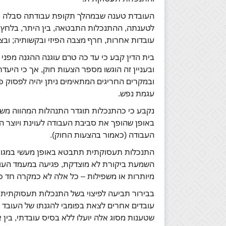
העובדת טענה שבמהלך תקופת עבודתה סבלה מה
לטענתה, ההתנכלות התבטאה, בין היתר, בלחץ 
עובדות אחרות, חרף מצבה הפיזי ובקשותיה; ובצ
בית הדין קבע כי עד כה טרם עוגנה ההגנה מפנ
ובעניין זה הוגשו מספר הצעות חוק, אך כי היעדר 
ובמקרים החריגים המתאימים ניתן יהיה לפסוק פ
עגמת נפש.
נקבע כי כהתנכלות תוגדר התנהלות המהווה משום
באופן שהופך את סביבת העבודה לעוינת ויוצר ה
העבודה (כאמור בהצעות החוק).
התנכלות תעסוקתית תתבטא באופן מעשי במגוון ש
השמעת ביקורת לא מוצדקת, פגיעה במעמד העוב
מיותרות או משפילות – כל אלה לא כמקרה חד פ
בבירור תביעה לפיצוי בשל התנכלות תעסוקתית 
עובדים אחרים לצאת בפומבי להגנתו של העובד ה
שטענות מסוג אלה יועלו ללא בסיס עובדתי, בין א