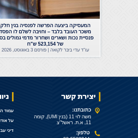
המעסיקה ביצעה הפרשה לפנסיה בגין חלק
משכר העובד בלבד – וחויבה לשלם לו הפסד
פנסיית נכות ושארים ושחרור מדמי גמולים בס
של 523,154 ש"ח
עו"ד עדי ביבר לקואה | פורסם
3 באוגוסט, 2026
יצירת קשר
ניו
כתובתנו:
עמוד ה
משה לוי 11 (בנין UMI), קומה
על אודו
11, א.ת. ראשל"צ
דיני עב
טלפון: