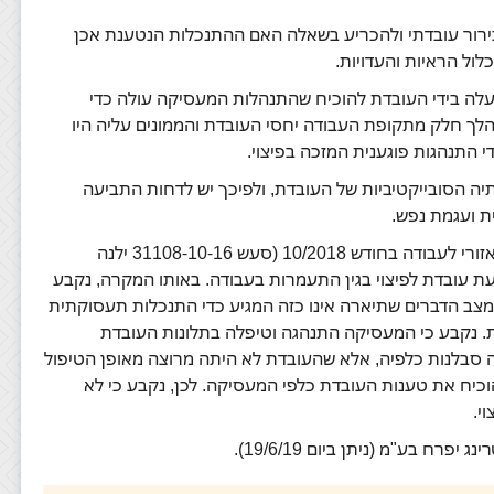
 בירור עובדתי ולהכריע בשאלה האם ההתנכלות הנטענת אכן
ול הראיות והעדויות.
 עלה בידי העובדת להוכיח שהתנהלות המעסיקה עולה כדי
לך חלק מתקופת העבודה יחסי העובדת והממונים עליה היו
 התנהגות פוגענית המזכה בפיצוי.
תיה הסובייקטיביות של העובדת, ולפיכך יש לדחות התביעה
ת ועגמת נפש.
יוזכר כי גם בפסק הדין אשר ניתן ע"י בית הדין האזורי לעבודה בחודש 10/2018 (סעש 31108-10-16‏ ילנה
ת עובדת לפיצוי בגין התעמרות בעבודה. באותו המקרה, נקבע
 מצב הדברים שתיארה אינו כזה המגיע כדי התנכלות תעסוקתית
. נקבע כי המעסיקה התנהגה וטיפלה בתלונות העובדת
לתה סבלנות כלפיה, אלא שהעובדת לא היתה מרוצה מאופן הטיפול
להוכיח את טענות העובדת כלפי המעסיקה. לכן, נקבע כי לא
י.