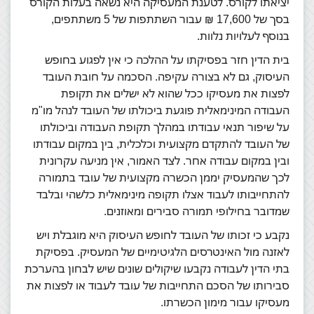
יציאתו לקורס. לטענת המעסיקה היא נשאה בעלות הקורס
בסך של 17,600 ₪ עבור השתתפות של 5 משתתפים,
בנוסף לעלויות נלוות.
בית הדין חזר בפסיקתו על ההלכה כי אין לפגוע בחופש
העיסוק, גם לא בצורה עקיפה. הסכמה על חובת העובד
לפצות את מעסיקו ככל שהוא לא ישלים את תקופת
העבודה המינימאלית פוגעת ביכולתו של העובד לנהל מו"מ
על שיפור תנאי עבודתו במהלך תקופת העבודה וביכולתו
של העובד להתקדם מקצועית וכלכלית, בין במקום עבודתו
ובין במקום עבודה אחר. לצד האמור, אין מניעה עקרונית
לכך שהמעסיק יממן הכשרה מקצועית של עובד בתמורה
להתחייבותו לעבוד אצלו תקופה מינימאלית כלשהי ובלבד
שמדובר בחילופי תמורה סבירים ומאוזנים.
נקבע כי זכותו של העובד לחופש העיסוק היא מוגבלת ויש
לאזנה מול האינטרסים הלגיטימיים של המעסיק. בפסיקת
בתי הדין לעבודה נקבעו שיקולים שונים שיש לבחון בהערכת
סבירותו של הסכם התחייבות של עובד לעבוד או לפצות את
מעסיקו עבור מימון הכשרתו.