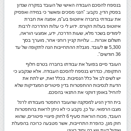
בנספח להסכם העבודה האישי של העובד במקרה שנדון
בפסק הדין, נקבע: "הנני מסכים ומאשר כי במידה ואפסיק
את עבודתי בחברה איזוטופ בע"מ, אפצה את חברת
איזוטופ בעלות הקורס. ידוע לי כי עלות ההדרכה לרבות
לימודים בשכר מלא, שעות הדרכה, ידע, אמצעי הוראה,
תשלום אגרות… עלויות קניין רוחני אחר, מוערך בסך
5,300 ₪ לעובד. מגבלת ההתחייבות הנה לתקופה של עד
36 חודשים".
העובד סיים בפועל את עבודתו בחברה בטרם חלוף
התקופה, כנדרש בנספח להסכם העבודה. אלא שנקבע כי
יש לשים לב אל כלל הנסיבות. בכלל זאת, יש לתת את
הדעת לנסיבות ההתפטרות בדין פיטורים המצדיקות שלא
להחיל באופן דווקני את התנאי בהסכם.
בית הדין הגיע למסקנה שהעובד התפטר מעבודתו לרגל
מצבו הרפואי. על כן, נקבע כי לא ניתן לראות בהתפטרות
העובד, מכוח הוראות סעיף 6 לחוק פיצויי פיטורים, שהוא
חוק מגן, כהפרת התחייבות, אשר מטבעה כרוכה בהפעלת
שיקול דעת ויש בה יסוד רצוני.