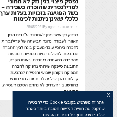
נפסק פיצוי בגין נזק לא ממוני
לפרילנסרית שהוכרה כשכירה –
בשל הפגיעה בזכויות בעלות ערך
כלכלי שאינן ניתנות לכימות
דיני עבודה
agam
By
25/05/2021
בפסק דין אשר ניתן לאחרונה ע"י בית הדין
האזורי לעבודה, נדונה תביעתה של פרילנסרית
להכרה ביחסי עובד-מעסיק בינה לבין החברה
הנתבעת ולתשלום זכויות כספיות הנובעות
מההכרה במעמדה כעובדת. באותו מקרה,
התובעת סיפקה שירותי גרפיקה לחברה
המפיקה מקומון שבועי והנפיקה לנתבעת
קבלות כנגדן שולמה לה תמורה מדי חודש
בחודשו. בין הצדדים לא נחתם הסכם העסקה.
התובעת…
x
אתר זה משתמש בקובצי Cookie כדי להבטיח
שתקבל את חוויית הגלישה הטובה ביותר באתר
שלנו. למידע נוסף על מדיניות העוגיות.