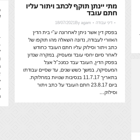
מתי יינתן תוקף לכתב ויתור עליו
פ
חתם עובד
ע
דיני עבודה
agam
By
18/07/2021
בפסק דין אשר ניתן לאחרונה ע"י בית הדין
ב
האזורי לעבודה, נדונה השאלה מהו תוקפו של
ב
כתב ויתור וסילוק עליו חתם העובד כחודש
ל
לאחר סיום יחסי עובד ומעסיק. במקרה שנדון
ו
בפסק הדין, העובד עבד כמנכ"ל אצל
מ
המעסיקה, במשך כשש שנים, עד שסיים עבודתו
א
בתאריך 11.7.17 בנסיבות שנויות במחלוקת.
ל
ביום 23.8.17 חתם העובד על כתב ויתור
ס
וסילוק…
ה