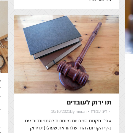
ע
ל
ב
מ
תו ירוק לעובדים
ב
דיני עבודה
moran
By
10/10/2021
עפ"י תקנות סמכויות מיוחדות להתמודדות עם
ב
נגיף הקורונה החדש (הוראת שעה) (תו ירוק