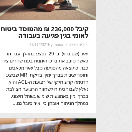
קיבל 236,000 ₪ מהמוסד ביטוח
לאומי בגין פגיעה בעבודה
דיני ביטוח
moran
By
11/11/2021
יאיר (שם בדוי), בן 29, נפצע במהלך עבודתו
כאשר סובב את ברכו הימנית בעת שהרים ציוד
כבד. כתוצאה מהפגיעה סבל יאיר מכאבים
וחוסר יציבות בברך ימין. בדיקת MRI שביצע
הדגימה קרע חלקי של רצועת ה-ACL והוא
נאלץ לעבור ניתוח לשחזור הרצועה הצולבת
בברך ימין באמצעות שימוש בשתל חיצוני.
במהלך הניתוח אובחן כי יאיר סובל גם…