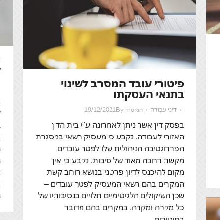
ל
פיטורי עובד המסרב לשינוי
בתנאי העסקתו
דיני עבודה
moran
By
19/12/2021
ל
ב
בפסק דין אשר ניתן לאחרונה ע"י בית הדין
ו
האזורי לעבודה, נקבע כי מעסיק רשאי במסגרת
ה
הפררוגטיבה הניהולית שלו לפטר עובדים
ה
מקשת רחבה מאוד של סיבות. נקבע כי אין
א
מקום להיכנס לדיון פרטני בנושא רוחב קשת
ו
המקרים בהם רשאי המעסיק לפטר עובדים –
ה
שכן השיקולים הלגיטימיים תלויים בנסיבותיו של
כל מקרה ומקרה. במקרים בהם מדובר
בפיטורים…