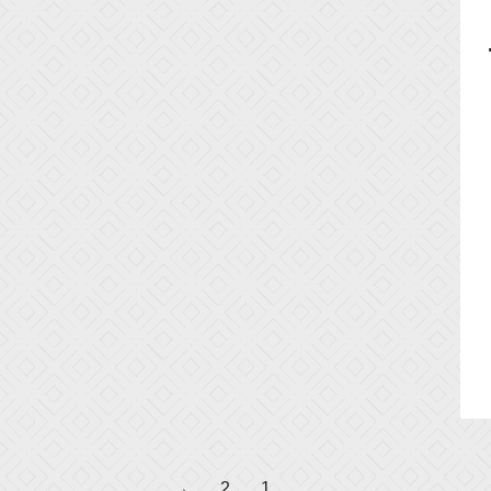
→
2
1