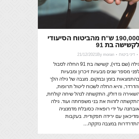
190,000 ש"ח מהביטוח הסיעודי
קשישה בת 91
דיני ביטוח
moran
By
21/12/2021
גילה (שם בדוי), קשישה בת 91 החלה לסבול
פני מספר שנים מבעיות זיכרון ומבעיות
התמצאות בזמן ובמקום. מצבה של גילה הלך
הדרדר, והיא החלה לשכוח ליטול תרופות,
שאירה גז דולק, התקשתה לנהל שיחה קולחת,
תקשתה לזהות את בני משפחתה ועוד. גילה
ובחנה על ידי רופאיה כסובלת מדמנציה
מדיכאון עם ירידה תפקודית. בעקבות
תדרדרות במצבה נזקקה…